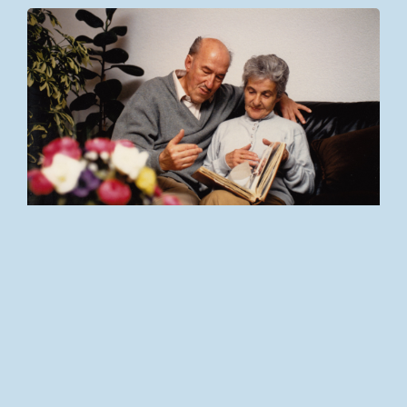
Maurice Métral et Angella Romelli
L'année 1970 marqua un jalon important
dans sa
vie : dès ce moment-là, Maurice Métral se
consacra exclusivement à son art. Et l'homme de